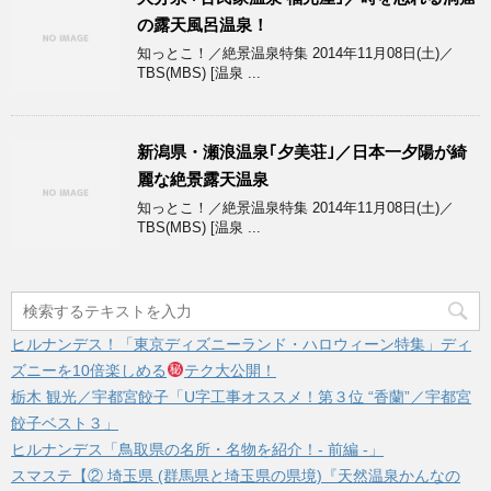
の露天風呂温泉！
知っとこ！／絶景温泉特集 2014年11月08日(土)／
TBS(MBS) [温泉 ...
新潟県・瀬浪温泉｢夕美荘｣／日本一夕陽が綺
麗な絶景露天温泉
知っとこ！／絶景温泉特集 2014年11月08日(土)／
TBS(MBS) [温泉 ...
ヒルナンデス！「東京ディズニーランド・ハロウィーン特集」ディ
ズニーを10倍楽しめる
テク大公開！
栃木 観光／宇都宮餃子「U字工事オススメ！第３位 “香蘭”／宇都宮
餃子ベスト３」
ヒルナンデス「鳥取県の名所・名物を紹介！- 前編 -」
スマステ【② 埼玉県 (群馬県と埼玉県の県境)『天然温泉かんなの