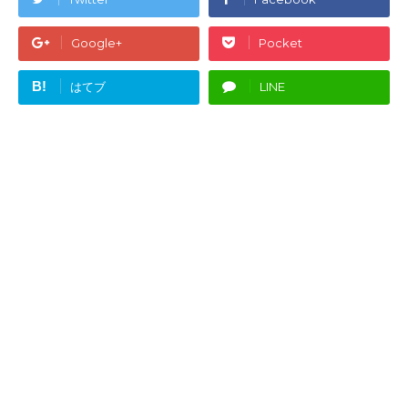
Google+
Pocket
B!
はてブ
LINE