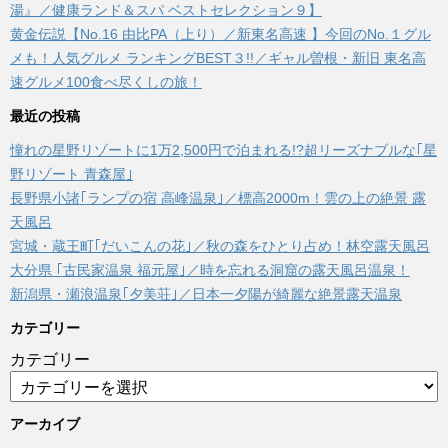
湯』／健康ランド＆スパ ベストセレクション９】
黄金伝説【No.16 由比PA（上り）／新東名高速 】今回のNo.１グル
メも！人気グルメ ランキングBEST３!!／ギャル曽根・新旧 東名高
速グルメ100食べ尽くしの旅！
最近の投稿
憧れの星野リゾートに1万2,500円で泊まれる!?超リーズナブルな｢星
野リゾート 青森屋｣
長野県小諸｢ランプの宿 高峰温泉｣／標高2000m！雲の上の絶景 露
天風呂
宮城・蔵王町｢だいこんの花｣／秋の森をひとり占め！林空露天風呂
大分県 ｢古民家温泉 福元屋｣／時を忘れる洞窟の露天風呂温泉！
新潟県・瀬浪温泉｢夕美荘｣／日本一夕陽が綺麗な絶景露天温泉
カテゴリー
カテゴリー
アーカイブ