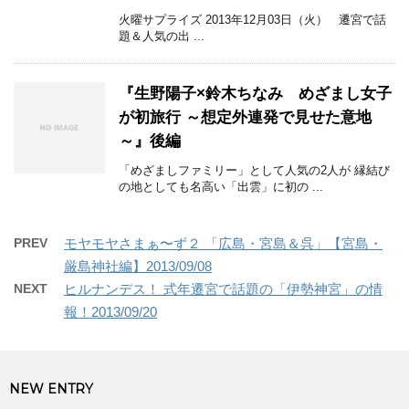
火曜サプライズ 2013年12月03日（火） 遷宮で話
題＆人気の出 ...
『生野陽子×鈴木ちなみ めざまし女子
が初旅行 ～想定外連発で見せた意地
～』後編
「めざましファミリー」として人気の2人が 縁結び
の地としても名高い「出雲」に初の ...
PREV
モヤモヤさまぁ〜ず２ 「広島・宮島＆呉」【宮島・
厳島神社編】2013/09/08
NEXT
ヒルナンデス！ 式年遷宮で話題の「伊勢神宮」の情
報！2013/09/20
NEW ENTRY