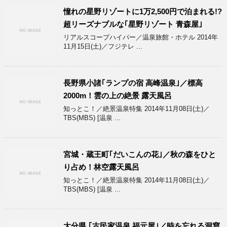
憧れの星野リゾートに1万2,500円で泊まれる!?
超リーズナブルな｢星野リゾート 青森屋｣
リアルスコープハイパー／温泉旅館・ホテル 2014年
11月15日(土)／フジテレ ...
長野県小諸｢ランプの宿 高峰温泉｣／標高
2000m！雲の上の絶景 露天風呂
知っとこ！／絶景温泉特集 2014年11月08日(土)／
TBS(MBS) [温泉 ...
宮城・蔵王町｢だいこんの花｣／秋の森をひと
り占め！林空露天風呂
知っとこ！／絶景温泉特集 2014年11月08日(土)／
TBS(MBS) [温泉 ...
大分県 ｢古民家温泉 福元屋｣／時を忘れる洞窟