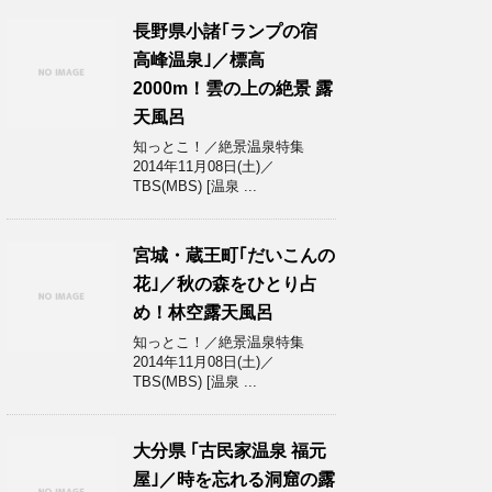
長野県小諸｢ランプの宿
高峰温泉｣／標高
2000m！雲の上の絶景 露
天風呂
知っとこ！／絶景温泉特集
2014年11月08日(土)／
TBS(MBS) [温泉 ...
宮城・蔵王町｢だいこんの
花｣／秋の森をひとり占
め！林空露天風呂
知っとこ！／絶景温泉特集
2014年11月08日(土)／
TBS(MBS) [温泉 ...
大分県 ｢古民家温泉 福元
屋｣／時を忘れる洞窟の露