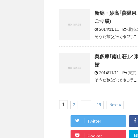
新潟・妙高｢燕温泉
ごり湯)
2014/11/11
-
北陸
そうだ旅(どっか)に行こ
奥多摩｢南山荘｣／
館
2014/11/11
-
東京
そうだ旅(どっか)に行こ
1
…
2
19
Next »
Twitter
B
Pocket