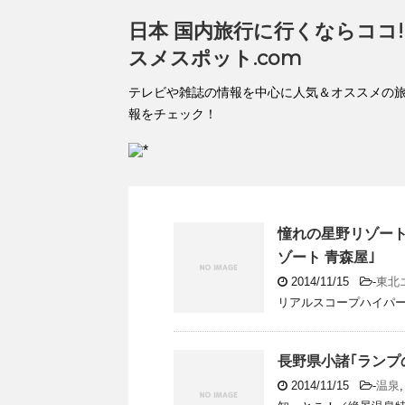
日本 国内旅行に行くならココ!!
スメスポット.com
テレビや雑誌の情報を中心に人気＆オススメの
報をチェック！
憧れの星野リゾートに
ゾート 青森屋｣
2014/11/15
-
東北
リアルスコープハイパー／温
長野県小諸｢ランプ
2014/11/15
-
温泉