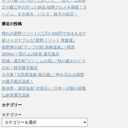
そうだ旅（どっか）に行こう。 芸人・土田晃
之が森三中の行った絶品 福岡グルメを堪能！ラ
ーメン、すき焼き、パスタ、餃子の名店！
最近の投稿
憧れの星野リゾートに1万2,500円で泊まれる!?
超リーズナブルな｢星野リゾート 青森屋｣
長野県小諸｢ランプの宿 高峰温泉｣／標高
2000m！雲の上の絶景 露天風呂
宮城・蔵王町｢だいこんの花｣／秋の森をひとり
占め！林空露天風呂
大分県 ｢古民家温泉 福元屋｣／時を忘れる洞窟
の露天風呂温泉！
新潟県・瀬浪温泉｢夕美荘｣／日本一夕陽が綺麗
な絶景露天温泉
カテゴリー
カテゴリー