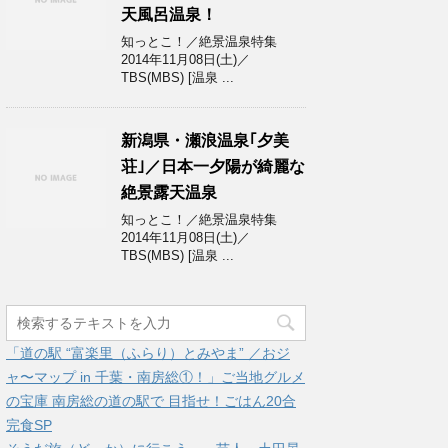
天風呂温泉！
知っとこ！／絶景温泉特集
2014年11月08日(土)／
TBS(MBS) [温泉 ...
新潟県・瀬浪温泉｢夕美
荘｣／日本一夕陽が綺麗な
絶景露天温泉
知っとこ！／絶景温泉特集
2014年11月08日(土)／
TBS(MBS) [温泉 ...
「道の駅 “富楽里（ふらり）とみやま” ／おジ
ャ〜マップ in 千葉・南房総①！」ご当地グルメ
の宝庫 南房総の道の駅で 目指せ！ごはん20合
完食SP