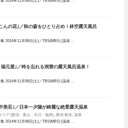
14年11月08日(土)／TBS(MBS) [温泉 ...
こんの花｣／秋の森をひとり占め！林空露天風呂
14年11月08日(土)／TBS(MBS) [温泉 ...
泉 福元屋｣／時を忘れる洞窟の露天風呂温泉！
14年11月08日(土)／TBS(MBS) [温泉 ...
夕美荘｣／日本一夕陽が綺麗な絶景露天温泉
エリア [新潟・富山・石川・福井]
,
新潟 観光
,
温泉
14年11月08日(土)／TBS(MBS) [温泉 ...