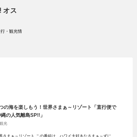
 オス
旅行・観光情
7つの海を楽しもう！世界さまぁ～リゾート「直行便で
縄の人気離島SP!!」
 観光
界さまぁ～リゾート この番組は、ハワイ大好きなさまぁ～ずに ...