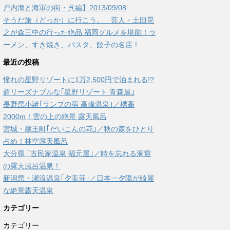
戸内海と海軍の街・呉編】2013/09/08
そうだ旅（どっか）に行こう。 芸人・土田晃
之が森三中の行った絶品 福岡グルメを堪能！ラ
ーメン、すき焼き、パスタ、餃子の名店！
最近の投稿
憧れの星野リゾートに1万2,500円で泊まれる!?
超リーズナブルな｢星野リゾート 青森屋｣
長野県小諸｢ランプの宿 高峰温泉｣／標高
2000m！雲の上の絶景 露天風呂
宮城・蔵王町｢だいこんの花｣／秋の森をひとり
占め！林空露天風呂
大分県 ｢古民家温泉 福元屋｣／時を忘れる洞窟
の露天風呂温泉！
新潟県・瀬浪温泉｢夕美荘｣／日本一夕陽が綺麗
な絶景露天温泉
カテゴリー
カテゴリー