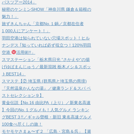
バスツアー2014」
秘密のケンミンSHOW「神奈川県 鎌倉＆箱根の
魅力！」
旅ずきんちゃん「京都No.１鍋／京都在住者
1,000人にアンケート！」
羽田空港は知られていない穴場スポット！ヒル
ナンデス ｢知っていれば必ず役立つ！120%羽田
空港
活用術!!」
スマステーション「栃木県日光 “さかえや”の揚
げゆばまんじゅう／最新混雑 栃木メシ＆スポッ
トBEST14」
スマステ【② 埼玉県 (群馬県と埼玉県の県境)
『天然温泉かんなの湯』／健康ランド＆スパ ベ
ストセレクション９】
黄金伝説【No.16 由比PA（上り）／新東名高速
】今回のNo.１グルメも！人気グルメ ランキン
グBEST３!!／ギャル曽根・新旧 東名高速グルメ
100食べ尽くしの旅！
モヤモヤさまぁ〜ず２ 「広島・宮島＆呉」【瀬