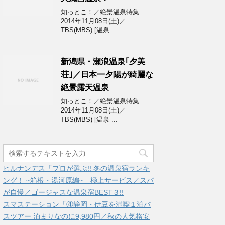
知っとこ！／絶景温泉特集
2014年11月08日(土)／
TBS(MBS) [温泉 ...
新潟県・瀬浪温泉｢夕美
荘｣／日本一夕陽が綺麗な
絶景露天温泉
知っとこ！／絶景温泉特集
2014年11月08日(土)／
TBS(MBS) [温泉 ...
ヒルナンデス「プロが選ぶ!! 冬の温泉宿ランキ
ング！ ~箱根・湯河原編~」極上サービス／スパ
が自慢／ゴージャスな温泉宿BEST３!!
スマステーション「④静岡・伊豆を満喫１泊バ
スツアー 泊まりなのに9,980円／秋の人気格安