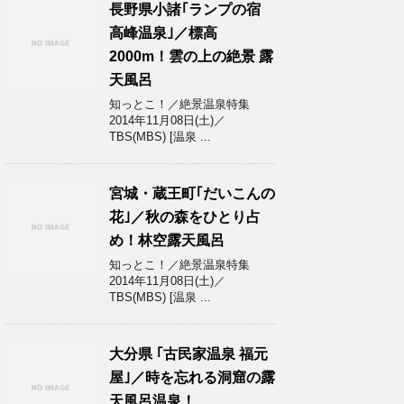
長野県小諸｢ランプの宿
高峰温泉｣／標高
2000m！雲の上の絶景 露
天風呂
知っとこ！／絶景温泉特集
2014年11月08日(土)／
TBS(MBS) [温泉 ...
宮城・蔵王町｢だいこんの
花｣／秋の森をひとり占
め！林空露天風呂
知っとこ！／絶景温泉特集
2014年11月08日(土)／
TBS(MBS) [温泉 ...
大分県 ｢古民家温泉 福元
屋｣／時を忘れる洞窟の露
天風呂温泉！