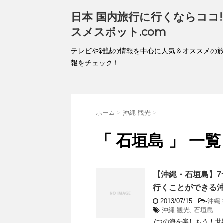
日本 国内旅行に行くならココ!!
スメスポット.com
テレビや雑誌の情報を中心に人気＆オススメの
報をチェック！
ホーム
>
沖縄 観光
>
「 石垣島 」 一覧
【沖縄・石垣島】
行くことができる沖
2013/07/15
-
沖縄
沖縄 観光
,
石垣島
7つの海を楽しもう！世