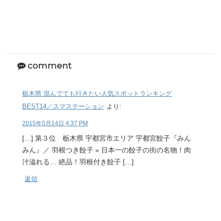
comment
栃木県 混んでても行きたい人気スポットランキング
BEST14／スマステーション
より:
2015年5月14日 4:37 PM
[…] 第３位 栃木県 宇都宮市エリア 宇都宮餃子『みん
みん』／ 羽根つき餃子 » 日本一の餃子の街の名物！肉
汁溢れる… 絶品！羽根付き餃子 […]
返信