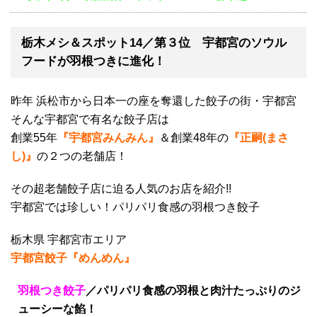
栃木メシ＆スポット14／第３位 宇都宮のソウル
フードが羽根つきに進化！
昨年 浜松市から日本一の座を奪還した餃子の街・宇都宮
そんな宇都宮で有名な餃子店は
創業55年
『宇都宮みんみん』
＆創業48年の
『正嗣(まさ
し)』
の２つの老舗店！
その超老舗餃子店に迫る人気のお店を紹介!!
宇都宮では珍しい！パリパリ食感の羽根つき餃子
栃木県 宇都宮市エリア
宇都宮餃子『めんめん』
羽根つき餃子
／パリパリ食感の羽根と肉汁たっぷりのジ
ューシーな餡！