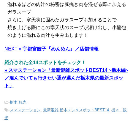
溢れるほどの肉汁の秘密は豚挽き肉を混ぜる際に加える
ガラスープ
さらに、寒天状に固めたガラスープも加えることで
焼き上げる際にこの寒天状のスープが溶け出し、小龍包
のように溢れる肉汁を生み出します！
NEXT »
宇都宮餃子『めんめん』
／店舗情報
紹介された全14スポットをチェック！
» スマステーション「最新混雑スポットBEST14 ~栃木編~
／混んでいても行きたい通が選んだ栃木県の最新スポッ
ト」
-
栃木 観光
-
スマステーション
,
最新混雑 栃木メシ＆スポットBEST14
,
栃木 観
光