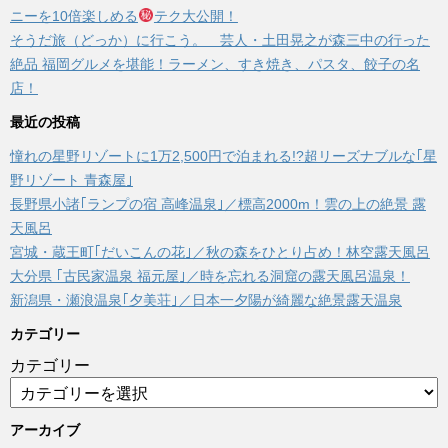
ニーを10倍楽しめる
テク大公開！
そうだ旅（どっか）に行こう。 芸人・土田晃之が森三中の行った
絶品 福岡グルメを堪能！ラーメン、すき焼き、パスタ、餃子の名
店！
最近の投稿
憧れの星野リゾートに1万2,500円で泊まれる!?超リーズナブルな｢星
野リゾート 青森屋｣
長野県小諸｢ランプの宿 高峰温泉｣／標高2000m！雲の上の絶景 露
天風呂
宮城・蔵王町｢だいこんの花｣／秋の森をひとり占め！林空露天風呂
大分県 ｢古民家温泉 福元屋｣／時を忘れる洞窟の露天風呂温泉！
新潟県・瀬浪温泉｢夕美荘｣／日本一夕陽が綺麗な絶景露天温泉
カテゴリー
カテゴリー
アーカイブ