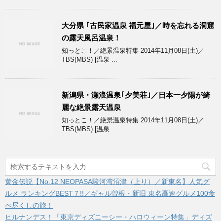
大分県 ｢古民家温泉 福元屋｣／時を忘れる洞窟
の露天風呂温泉！
知っとこ！／絶景温泉特集 2014年11月08日(土)／
TBS(MBS) [温泉 ...
新潟県・瀬浪温泉｢夕美荘｣／日本一夕陽が綺
麗な絶景露天温泉
知っとこ！／絶景温泉特集 2014年11月08日(土)／
TBS(MBS) [温泉 ...
黄金伝説【No.12 NEOPASA駿河湾沼津（上り）／新東名】人気グ
ルメ ランキングBEST７!!／ギャル曽根・新旧 東名高速グルメ100食
べ尽くしの旅！
ヒルナンデス！「東京ディズニーシー・ハロウィーン特集」ディズ