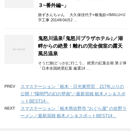
３~番外編~」
旅ずきんちゃん 大久保佳代子×椿鬼奴×IMALU×U
字工事 2014年04月2 ...
鬼怒川温泉｢鬼怒川プラザホテル｣／湖
畔からの絶景！離れの完全個室の露天
風呂温泉
そうだ旅(どっか)に行こう。 絶景の紅葉企画 第２弾
「日本全国絶景紅葉 厳選14 ...
PREV
スマステーション「栃木・日光東照宮 217年ぶりの
公開！“陽明門の幻の壁画”／最新混雑 栃木メシ＆スポ
ットBEST14」
NEXT
スマステーション「栃木県佐野市 “おぐら屋” の佐野ラ
ーメン／最新混雑 栃木メシ＆スポットBEST14」