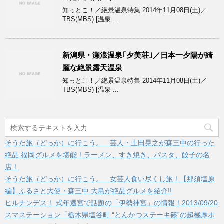
知っとこ！／絶景温泉特集 2014年11月08日(土)／
TBS(MBS) [温泉 ...
新潟県・瀬浪温泉｢夕美荘｣／日本一夕陽が綺
麗な絶景露天温泉
知っとこ！／絶景温泉特集 2014年11月08日(土)／
TBS(MBS) [温泉 ...
そうだ旅（どっか）に行こう。 芸人・土田晃之が森三中の行った
絶品 福岡グルメを堪能！ラーメン、すき焼き、パスタ、餃子の名
店！
そうだ旅（どっか）に行こう。 女芸人食い尽くし旅！【那須塩原
編】ふるさと大使・森三中 大島が絶品グルメを紹介!!
ヒルナンデス！ 式年遷宮で話題の「伊勢神宮」の情報！2013/09/20
スマステーション「栃木県塩谷町 “とんかつステーキ篠”の超極厚ポ