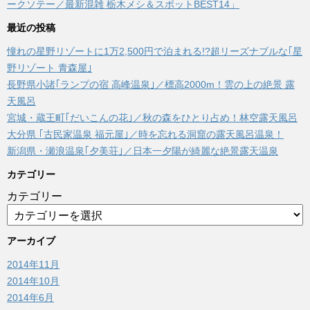
ークソテー／最新混雑 栃木メシ＆スポットBEST14」
最近の投稿
憧れの星野リゾートに1万2,500円で泊まれる!?超リーズナブルな｢星
野リゾート 青森屋｣
長野県小諸｢ランプの宿 高峰温泉｣／標高2000m！雲の上の絶景 露
天風呂
宮城・蔵王町｢だいこんの花｣／秋の森をひとり占め！林空露天風呂
大分県 ｢古民家温泉 福元屋｣／時を忘れる洞窟の露天風呂温泉！
新潟県・瀬浪温泉｢夕美荘｣／日本一夕陽が綺麗な絶景露天温泉
カテゴリー
カテゴリー
アーカイブ
2014年11月
2014年10月
2014年6月