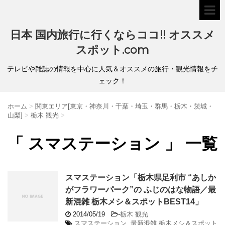
日本 国内旅行に行くならココ!! オススメ
スポット.com
テレビや雑誌の情報を中心に人気＆オススメの旅行・観光情報をチ
ェック！
ホーム
>
関東エリア[東京・神奈川・千葉・埼玉・群馬・栃木・茨城・
山梨]
>
栃木 観光
>
「 スマステーション 」 一覧
スマステーション「栃木県足利市 “あしか
がフラワーパーク”の ふじのはな物語／最
新混雑 栃木メシ＆スポットBEST14」
2014/05/19
-
栃木 観光
スマステーション
,
最新混雑 栃木メシ＆スポット