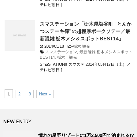
テレビ朝日 [ ...
スマステーション「栃木県塩谷町 “とんか
つステーキ篠”の超極厚ポークソテー／最
新混雑 栃木メシ＆スポットBEST14」
2014/05/18
-
栃木 観光
スマステーション
,
最新混雑 栃木メシ＆スポット
BEST14
,
栃木 観光
SmaSTATION!! スマステ 2014年05月17日（土）／
テレビ朝日 [ ...
1
2
3
Next »
NEW ENTRY
憧れの星野リゾートに1万2,500円で泊まれる!?