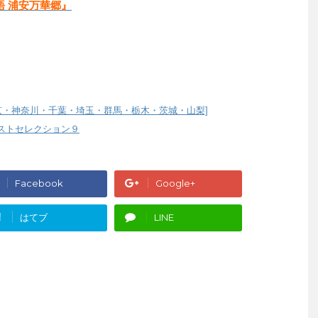
語 浦安万華郷』
京・神奈川・千葉・埼玉・群馬・栃木・茨城・山梨]
ストセレクション９
Facebook
Google+
!
はてブ
LINE