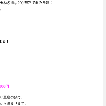
玉ねぎ湯などが無料で飲み放題！
。
まる！
60円
り豆腐の鍋で、
から温まります。