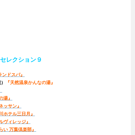
トセレクション９
ランドスパ』
境）
『天然温泉かんなの湯』
』
の湯』
ユネッサン』
川ホテル三日月』
ルヴィレッジ』
らい 万葉倶楽部』