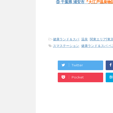
⑨
千葉県 浦安市
『大江戸温泉物
-
健康ランド＆スパ
,
温泉
,
関東エリア[東
-
スマステーション
,
健康ランド＆スパ ベ
Twitter
B
Pocket