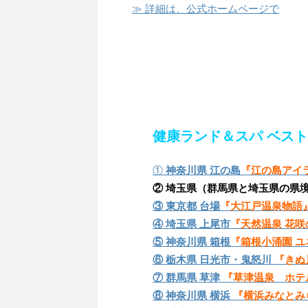
≫ 詳細は、公式ホームページで
健康ランド＆スパ ベス
①
神奈川県 江の島
『江の島アイ
②
埼玉県（群馬県と埼玉県の県
③ 東京都 台場
『大江戸温泉物語
④
埼玉県 上尾市
『天然温泉 花咲
⑤
神奈川県 箱根
『箱根小涌園 
⑥
栃木県 日光市・鬼怒川
『きぬ
⑦
群馬県 草津
『草津温泉 ホテ
⑧
神奈川県 横浜
『横浜みなとみ