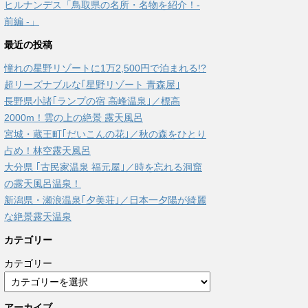
ヒルナンデス「鳥取県の名所・名物を紹介！-
前編 -」
最近の投稿
憧れの星野リゾートに1万2,500円で泊まれる!?
超リーズナブルな｢星野リゾート 青森屋｣
長野県小諸｢ランプの宿 高峰温泉｣／標高
2000m！雲の上の絶景 露天風呂
宮城・蔵王町｢だいこんの花｣／秋の森をひとり
占め！林空露天風呂
大分県 ｢古民家温泉 福元屋｣／時を忘れる洞窟
の露天風呂温泉！
新潟県・瀬浪温泉｢夕美荘｣／日本一夕陽が綺麗
な絶景露天温泉
カテゴリー
カテゴリー
アーカイブ