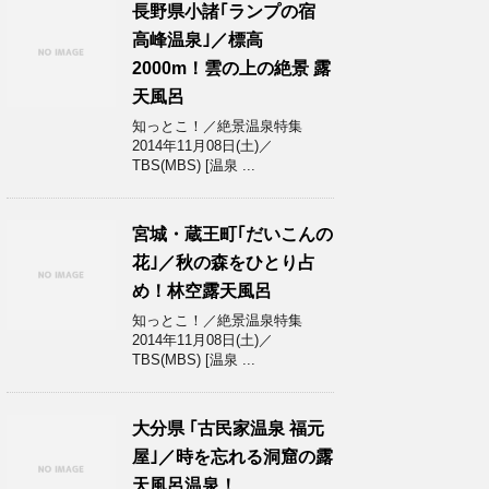
長野県小諸｢ランプの宿
高峰温泉｣／標高
2000m！雲の上の絶景 露
天風呂
知っとこ！／絶景温泉特集
2014年11月08日(土)／
TBS(MBS) [温泉 ...
宮城・蔵王町｢だいこんの
花｣／秋の森をひとり占
め！林空露天風呂
知っとこ！／絶景温泉特集
2014年11月08日(土)／
TBS(MBS) [温泉 ...
大分県 ｢古民家温泉 福元
屋｣／時を忘れる洞窟の露
天風呂温泉！