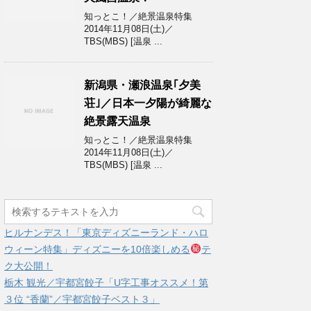
知っとこ！／絶景温泉特集
2014年11月08日(土)／
TBS(MBS) [温泉 ...
新潟県・瀬浪温泉｢夕美
荘｣／日本一夕陽が綺麗な
絶景露天温泉
知っとこ！／絶景温泉特集
2014年11月08日(土)／
TBS(MBS) [温泉 ...
ヒルナンデス！「東京ディズニーランド・ハロ
ウィーン特集」ディズニーを10倍楽しめる
テ
ク大公開！
栃木 観光／宇都宮餃子「U字工事オススメ！第
３位 “香蘭”／宇都宮餃子ベスト３」