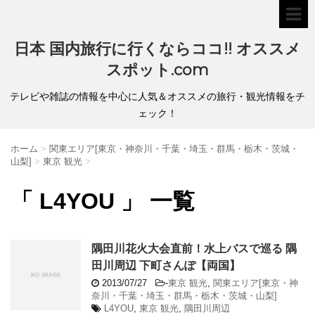
日本 国内旅行に行くならココ!! オススメ
スポット.com
テレビや雑誌の情報を中心に人気＆オススメの旅行・観光情報をチ
ェック！
ホーム
>
関東エリア[東京・神奈川・千葉・埼玉・群馬・栃木・茨城・
山梨]
>
東京 観光
>
「 L4YOU 」 一覧
隅田川花火大会直前！水上バスで巡る 隅
田川周辺 下町さんぽ【両国】
2013/07/27
-
東京 観光
,
関東エリア[東京・神
奈川・千葉・埼玉・群馬・栃木・茨城・山梨]
L4YOU
,
東京 観光
,
隅田川周辺