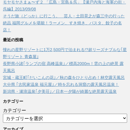
モヤモヤさまぁ〜ず２ 「広島・宮島＆呉」【瀬戸内海と海軍の街・
呉編】2013/09/08
そうだ旅（どっか）に行こう。 芸人・土田晃之が森三中の行った
絶品 福岡グルメを堪能！ラーメン、すき焼き、パスタ、餃子の名
店！
最近の投稿
憧れの星野リゾートに1万2,500円で泊まれる!?超リーズナブルな｢星
野リゾート 青森屋｣
長野県小諸｢ランプの宿 高峰温泉｣／標高2000m！雲の上の絶景 露
天風呂
宮城・蔵王町｢だいこんの花｣／秋の森をひとり占め！林空露天風呂
大分県 ｢古民家温泉 福元屋｣／時を忘れる洞窟の露天風呂温泉！
新潟県・瀬浪温泉｢夕美荘｣／日本一夕陽が綺麗な絶景露天温泉
カテゴリー
カテゴリー
アーカイブ