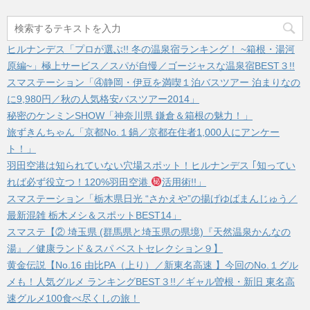
ヒルナンデス「プロが選ぶ!! 冬の温泉宿ランキング！ ~箱根・湯河
原編~」極上サービス／スパが自慢／ゴージャスな温泉宿BEST３!!
スマステーション「④静岡・伊豆を満喫１泊バスツアー 泊まりなの
に9,980円／秋の人気格安バスツアー2014」
秘密のケンミンSHOW「神奈川県 鎌倉＆箱根の魅力！」
旅ずきんちゃん「京都No.１鍋／京都在住者1,000人にアンケー
ト！」
羽田空港は知られていない穴場スポット！ヒルナンデス ｢知ってい
れば必ず役立つ！120%羽田空港
活用術!!」
スマステーション「栃木県日光 “さかえや”の揚げゆばまんじゅう／
最新混雑 栃木メシ＆スポットBEST14」
スマステ【② 埼玉県 (群馬県と埼玉県の県境)『天然温泉かんなの
湯』／健康ランド＆スパ ベストセレクション９】
黄金伝説【No.16 由比PA（上り）／新東名高速 】今回のNo.１グル
メも！人気グルメ ランキングBEST３!!／ギャル曽根・新旧 東名高
速グルメ100食べ尽くしの旅！